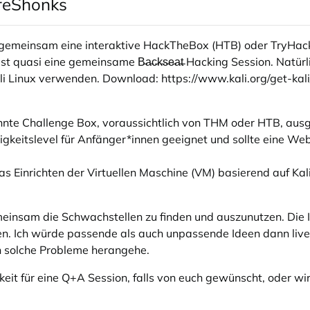
reShonks
r gemeinsam eine interaktive HackTheBox (HTB) oder TryHack
t quasi eine gemeinsame B̵a̵c̵k̵s̵e̵a̵t̵ Hacking Session. Natü
 Kali Linux verwenden. Download:
https://www.kali.org/get-kali
annte Challenge Box, voraussichtlich von THM oder HTB, ausg
gkeitslevel für Anfänger*innen geeignet und sollte eine Web
 Einrichten der Virtuellen Maschine (VM) basierend auf Kali 
nsam die Schwachstellen zu finden und auszunutzen. Die I
nnen. Ich würde passende als auch unpassende Ideen dann live
n solche Probleme herangehe.
it für eine Q+A Session, falls von euch gewünscht, oder wi