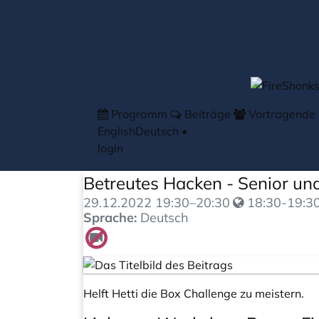
Zum Hauptteil springen
Programm
Beiträge
Vortragende
English
Deutsch
•
login
Betreutes Hacken - Senior un
29.12.2022
19:30
–
20:30
18:30-19:30
Sprache:
Deutsch
Helft Hetti die Box Challenge zu meistern.