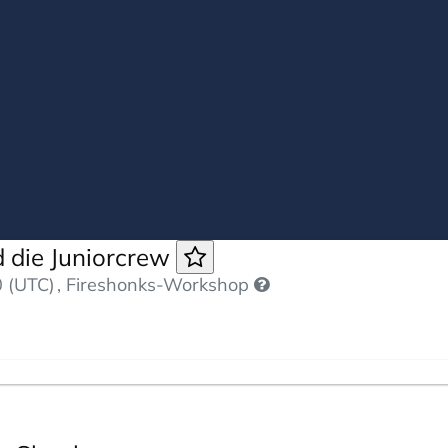
d die Juniorcrew
 (UTC)
, Fireshonks-Workshop