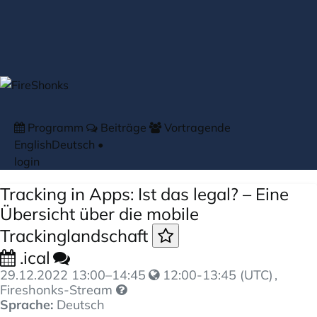
Zum Hauptteil springen
Programm
Beiträge
Vortragende
English
Deutsch
•
login
Tracking in Apps: Ist das legal? – Eine
Übersicht über die mobile
Trackinglandschaft
.ical
29.12.2022
13:00
–
14:45
12:00-13:45 (UTC)
,
Fireshonks-Stream
Sprache:
Deutsch