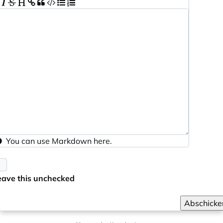
You can use
Markdown
here.
eave this unchecked
Abschicke