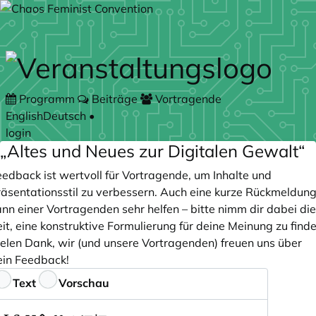
Zum Hauptteil springen
Programm
Beiträge
Vortragende
English
Deutsch
•
login
„Altes und Neues zur Digitalen Gewalt“
eedback ist wertvoll für Vortragende, um Inhalte und
räsentationsstil zu verbessern. Auch eine kurze Rückmeldun
nn einer Vortragenden sehr helfen – bitte nimm dir dabei die
it, eine konstruktive Formulierung für deine Meinung zu finde
ielen Dank, wir (und unsere Vortragenden) freuen uns über
ein Feedback!
eedback
Text
Vorschau