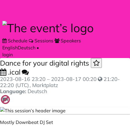
Skip to main content
Schedule
Sessions
Speakers
English
Deutsch
•
login
Dance for your digital rights
.ical
2023-08-16 23:20
–
2023-08-17 00:20
21:20-
22:20 (UTC)
, Marktplatz
Language:
Deutsch
Mostly Downbeat DJ Set