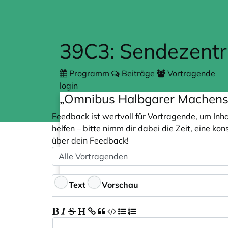
Zum Hauptteil springen
39C3: Sendezent
Programm
Beiträge
Vortragende
login
„Omnibus Halbgarer Machens
Feedback ist wertvoll für Vortragende, um Inh
helfen – bitte nimm dir dabei die Zeit, eine k
über dein Feedback!
Speaker
Optional
Feedback
Text
Vorschau