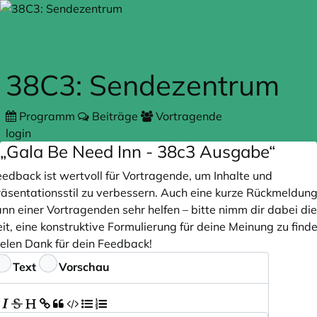
Zum Hauptteil springen
38C3: Sendezentrum
Programm
Beiträge
Vortragende
login
„Gala Be Need Inn - 38c3 Ausgabe“
eedback ist wertvoll für Vortragende, um Inhalte und
räsentationsstil zu verbessern. Auch eine kurze Rückmeldun
nn einer Vortragenden sehr helfen – bitte nimm dir dabei die
it, eine konstruktive Formulierung für deine Meinung zu finde
ielen Dank für dein Feedback!
eedback
Text
Vorschau