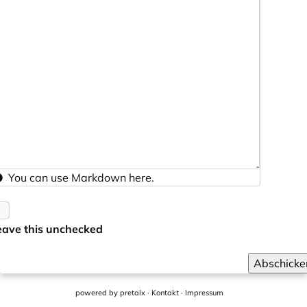
You can use
Markdown
here.
eave this unchecked
Abschicke
powered by
pretalx
·
Kontakt
·
Impressum